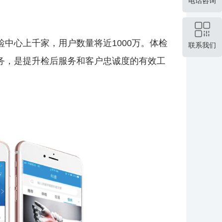
电话咨询
中心上千家，用户数量将近1000万。体检
联系我们
务，是提升检后服务和客户忠诚度的有效工