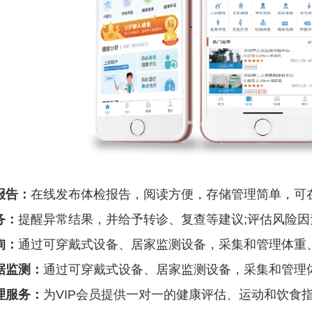
报告：
在线发布体检报告，阅读方便，存储管理简单，可
务：
提醒异常结果，并给予转诊、复查等建议;评估风险
询：
通过可穿戴式设备、居家监测设备，采集和管理体重
据监测：
通过可穿戴式设备、居家监测设备，采集和管理
理服务：
为VIP会员提供一对一的健康评估、运动和饮食