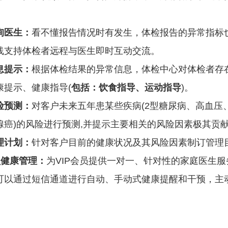
询医生：
看不懂报告情况时有发生，体检报告的异常指标
线支持体检者远程与医生即时互动交流。
息提示：
根据体检结果的异常信息，体检中心对体检者存
康提示、健康指导(
包括：饮食指导、运动指导
)。
险预测：
对客户未来五年患某些疾病(2型糖尿病、高血压
腺癌)的风险进行预测,并提示主要相关的风险因素极其贡
理计划：
针对客户目前的健康状况及其风险因素制订管理
员健康管理：
为VIP会员提供一对一、针对性的家庭医生
可以通过短信通道进行自动、手动式健康提醒和干预，主
。