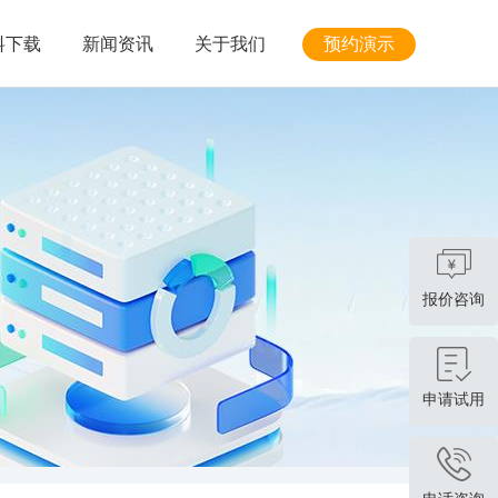
料下载
新闻资讯
关于我们
预约演示
报价咨询
申请试用