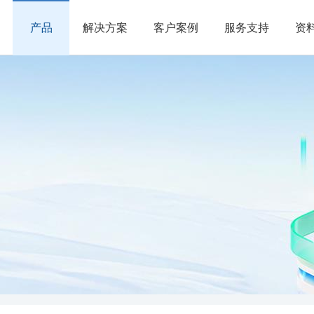
产品
解决方案
客户案例
服务支持
资