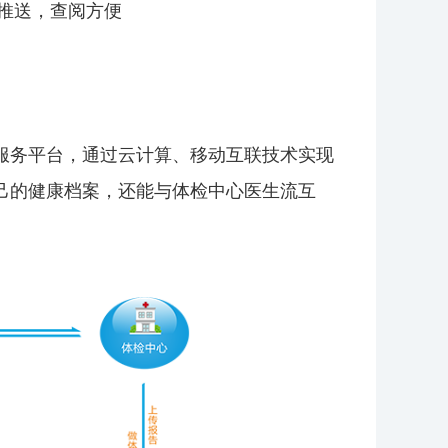
时推送，查阅方便
务平台，通过云计算、移动互联技术实现
己的健康档案，还能与体检中心医生流互