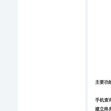
主要功
手机查
建立终